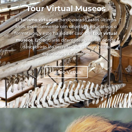
Tour Virtual Museos
El
turismo virtual
se ha disparado estos últimos
años, especialmente con objetivos educativos o
formativos, y este ha sido el caso del
tour virtual
museos
. Encontrarás diferentes galerías donde
descubrirás los secretos de clásicas obras
españolas y británicas.
Museo Virtual