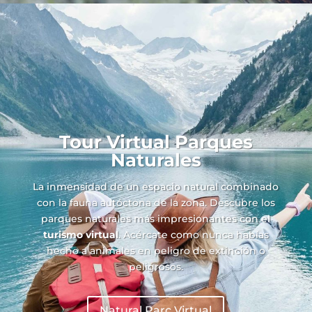
Tour Virtual Parques
Naturales
La inmensidad de un espacio natural combinado
con la fauna autóctona de la zona. Descubre los
parques naturales más impresionantes con el
turismo virtual
. Acércate como nunca habías
hecho a animales en peligro de extinción o
peligrosos.
Natural Parc Virtual