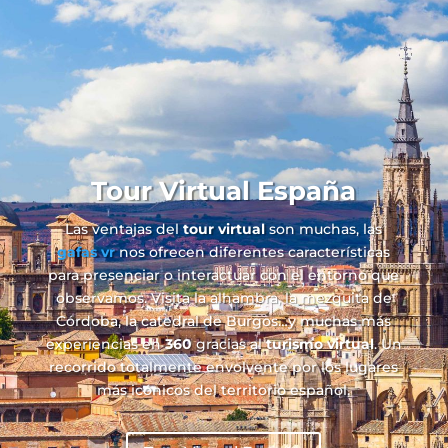
Tour Virtual España
Las ventajas del
tour virtual
son muchas, las
gafas vr
nos ofrecen diferentes características
para presenciar o interactuar con el entorno que
observamos. Visita la alhambra, la mezquita de
Córdoba, la catedral de Burgos…y muchas más
experiencias en
360
gracias al
turismo virtual
. Un
recorrido totalmente envolvente por los lugares
más icónicos del territorio español.