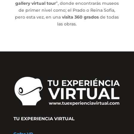
gallery virtual tour
”, donde encontrarás museos
de primer nivel como; el Prado o Reina Sofia,
pero esta vez, en una
visita 360 grados
de todas
las obras.
TU EXPERIENCIA VIRTUAL