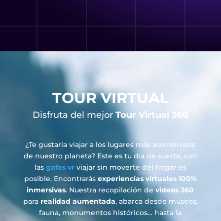
TOUR VIRTUAL
Disfruta del mejor
Tour Virtual 360
¿Te gustaría viajar a los lugares más asombrosos
de nuestro planeta? Este es tu día de suerte, con
las
gafas vr
viajar sin moverte del hogar es
posible. Encontrarás
experiencias virtuales 100%
inmersivas
. Nuestra recopilación de
videos 360
para
realidad aumentada
, abarca desde museos,
fauna, monumentos históricos… hasta la