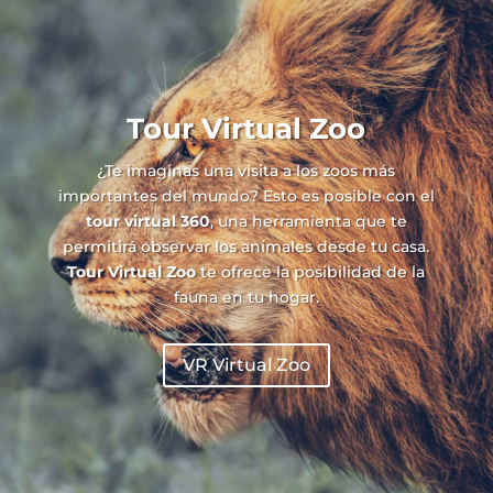
Tour Virtual Zoo
¿Te imaginas una visita a los zoos más
importantes del mundo? Esto es posible con el
tour virtual 360
, una herramienta que te
permitirá observar los animales desde tu casa.
Tour Virtual Zoo
te ofrece la posibilidad de la
fauna en tu hogar.
VR Virtual Zoo