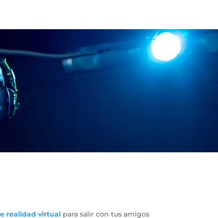
e realidad virtual
para salir con tus amigos