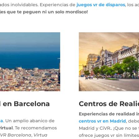
ados inolvidables. Experiencias de
juegos vr
de disparos
, los
jes que te peguen ni un solo mordisco!
l en Barcelona
Centros de Reali
Experiencias de realidad 
na
. Un amplio abanico de
centros vr en Madrid
, debe
irtual
. Te recomendamos
Madrid y CiVR.. ¡Que no se 
 VR Barcelona
,
Virtua
ofrece juegos vr sin límit