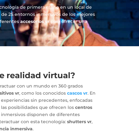
cnología de primera mano en un local de
 de 25 entornos inmersivos de los mejores
iferentes
accesorios vr
para ofrecer una
e realidad virtual?
ractuar con un mundo en 360 grados
sitivos vr
, como los conocidos
cascos vr
. En
 experiencias sin precedentes, enfocadas
las posibilidades que ofrecen los
centros
s inmersivos disponen de diferentes
teractuar con esta tecnología:
shutters vr
,
ncia inmersiva
.