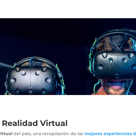
 Realidad Virtual
irtual
del país, una recopilación de las
mejores experiencias d