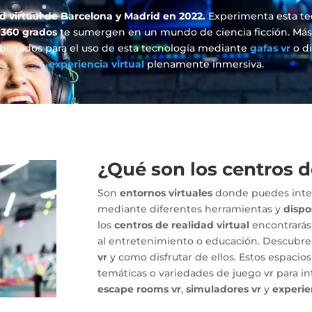
d virtual
de Barcelona y Madrid en 2022.
Experimenta esta te
 360 grados
te sumergen en un mundo de ciencia ficción. Más
bilitados para el uso de esta tecnología mediante
gafas vr
o d
experiencia virtual
plenamente inmersiva.
¿Qué son los centros d
Son
entornos virtuales
donde puedes inte
mediante diferentes herramientas y
dispo
los
centros de realidad virtual
encontrarás
al entretenimiento o educación. Descubre 
vr
y como disfrutar de ellos. Estos espacio
temáticas o variedades de juego vr para in
escape rooms vr
,
simuladores vr
y
experie